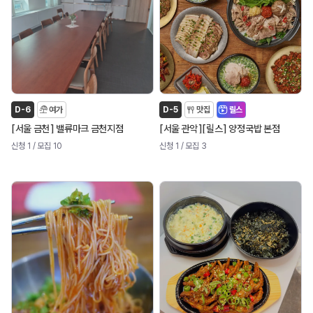
D-6
여가
D-5
맛집
릴스
[
]
[
]
[
]
서울 금천
밸류마크 금천지점
서울 관악
릴스
양정국밥 본점
신청 1
/ 모집 10
신청 1
/ 모집 3