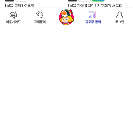
[
]
[
]
[
]
서울 금천
오목항
서울 관악
클립
친구훠궈 서울대입구역점
신청 11
/ 모집 7
신청 10
/ 모집 3
이용가이드
고객문의
광고주 문의
로그인
D-5
맛집
D-5
맛집
[
]
[
]
서울 관악
움버거앤윙스 신림역점
서울 금천
모리스시
신청 10
/ 모집 3
신청 8
/ 모집 3