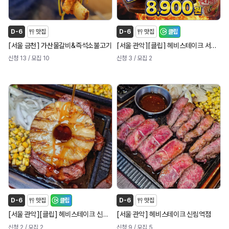
D-6
맛집
D-6
맛집
클립
[
]
[
]
[
]
서울 금천
가산물갈비&즉석소불고기
서울 관악
클립
헤비스테이크 서울대입구역점
신청 13
/ 모집 10
신청 3
/ 모집 2
D-6
맛집
클립
D-6
맛집
[
]
[
]
[
]
서울 관악
클립
헤비스테이크 신림역점
서울 관악
헤비스테이크 신림역점
신청 2
/ 모집 2
신청 9
/ 모집 5