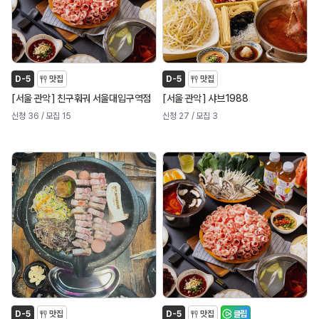
D-5
맛집
D-5
맛집
[
]
[
]
서울 관악
친구훠궈 서울대입구역점
서울 관악
샤브1988
신청 36
/ 모집 15
신청 27
/ 모집 3
D-5
맛집
D-5
맛집
클립