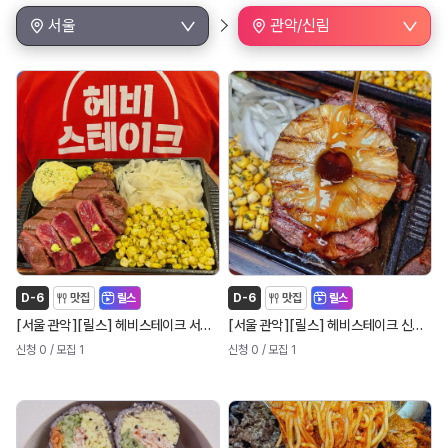
서울
관악/신림
D-6
맛집
릴스
D-6
맛집
릴스
[
]
[
]
[
]
[
]
서울 관악
릴스
헤비스테이크 서울대입구역점
서울 관악
릴스
헤비스테이크 신림역점
신청 0
/ 모집 1
신청 0
/ 모집 1