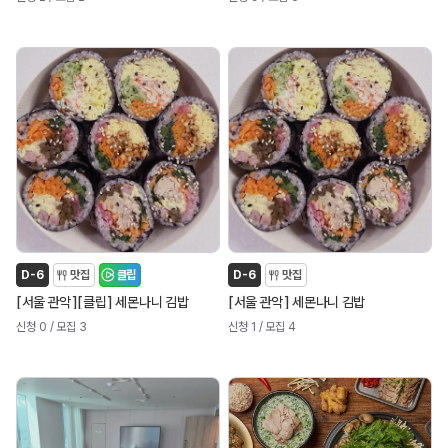
D-6
맛집
클립
D-6
맛집
[
]
[
]
[
]
서울 관악
클립
세몬나니 김밥
서울 관악
세몬나니 김밥
신청 0
/ 모집 3
신청 1
/ 모집 4