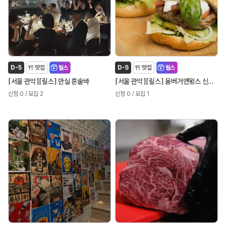
D-5
맛집
릴스
D-5
맛집
릴스
[
]
[
]
[
]
[
]
서울 관악
릴스
만실 혼술바
서울 관악
릴스
움버거앤윙스 신림역점
신청 0
/ 모집 2
신청 0
/ 모집 1