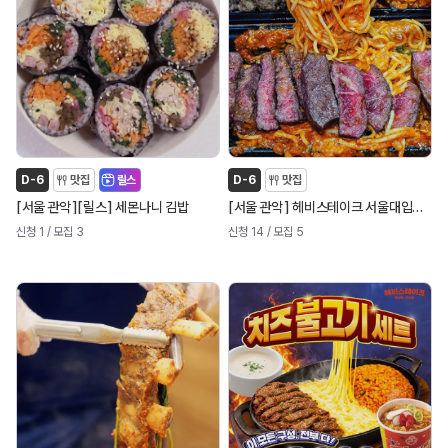
D-6
맛집
릴스
D-6
맛집
[
]
[
]
[
]
서울 관악
릴스
세몬나니 김밥
서울 관악
헤비스테이크 서울대입구역점
신청 1
/ 모집 3
신청 14
/ 모집 5