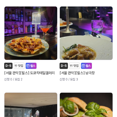
D-5
맛집
릴스
D-5
맛집
릴스
[
]
[
]
[
]
[
]
서울 관악
릴스
도쿄칵테일갤러리
서울 관악
릴스
남극장
신청 0
/ 모집 2
신청 0
/ 모집 3