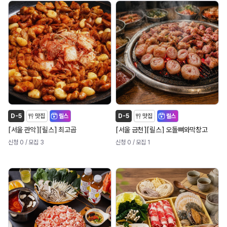
D-5
맛집
릴스
D-5
맛집
릴스
[
]
[
]
[
]
[
]
서울 관악
릴스
최고곱
서울 금천
릴스
오돌뼈와막창고
신청 0
/ 모집 3
신청 0
/ 모집 1