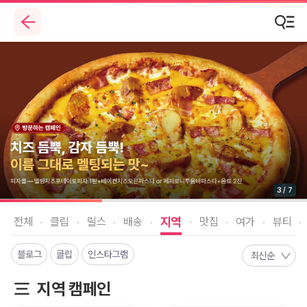
4
/
7
지역
전체
클립
릴스
배송
맛집
여가
뷰티
블로그
클립
인스타그램
최신순
지역 캠페인