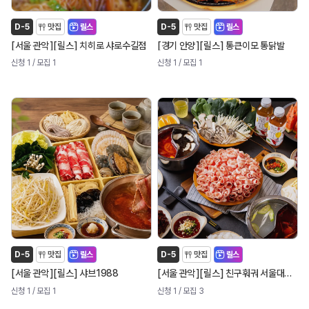
D-5
맛집
릴스
D-5
맛집
릴스
[
]
[
]
[
]
[
]
서울 관악
릴스
치히로 샤로수길점
경기 안양
릴스
통큰이모 통닭발
신청 1
/ 모집 1
신청 1
/ 모집 1
D-5
맛집
릴스
D-5
맛집
릴스
[
]
[
]
[
]
[
]
서울 관악
릴스
샤브1988
서울 관악
릴스
친구훠궈 서울대입구역점
신청 1
/ 모집 1
신청 1
/ 모집 3