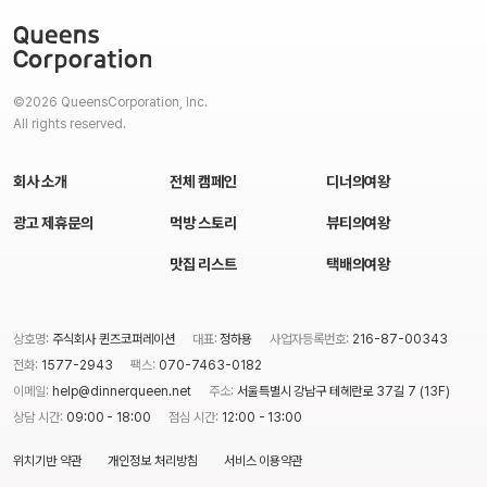
©2026 QueensCorporation, Inc.
All rights reserved.
회사 소개
전체 캠페인
디너의여왕
광고 제휴문의
먹방 스토리
뷰티의여왕
맛집 리스트
택배의여왕
상호명:
주식회사 퀸즈코퍼레이션
대표:
정하용
사업자등록번호:
216-87-00343
전화:
1577-2943
팩스:
070-7463-0182
이메일:
help@dinnerqueen.net
주소:
서울특별시 강남구 테헤란로 37길 7 (13F)
상담 시간:
09:00 - 18:00
점심 시간:
12:00 - 13:00
위치기반 약관
개인정보 처리방침
서비스 이용약관