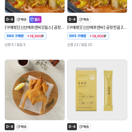
D-4
배송
릴스
D-4
배송
[
]
[
]
[
]
[
]
[
]
구매평
신선에프앤씨
릴스
곱창전골 280g
구매평
신선에프앤씨
곱창전골 280g 구매평
SNS 구매평
SNS 구매평
+18,900
P
+18,900
P
신청 5
/ 모집 5
신청 23
/ 모집 20
D-4
배송
D-4
배송