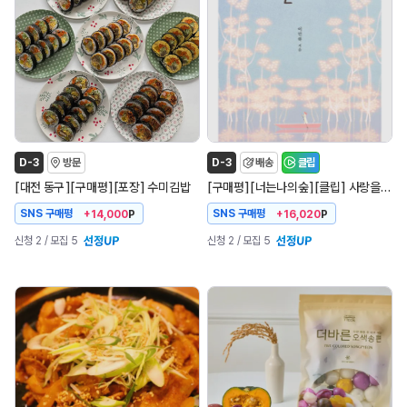
D-3
방문
D-3
배송
클립
[
]
[
]
[
]
[
]
[
]
[
]
대전 동구
구매평
포장
수미김밥
구매평
너는나의숲
클립
사랑을 묻다 도서
SNS 구매평
SNS 구매평
+14,000
P
+16,020
P
신청 2
/ 모집 5
신청 2
/ 모집 5