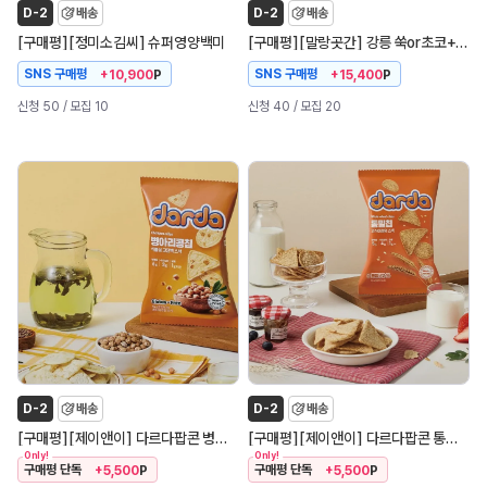
D-2
배송
D-2
배송
[
]
[
]
[
]
[
]
구매평
정미소김씨
슈퍼영양백미
구매평
말랑곳간
강릉 쑥or초코+ 카스테라 인절미 (총 2BOX)
SNS 구매평
SNS 구매평
+10,900
P
+15,400
P
신청 50
/ 모집 10
신청 40
/ 모집 20
D-2
배송
D-2
배송
[
]
[
]
[
]
[
]
구매평
제이앤이
다르다팝콘 병아리콩칩
구매평
제이앤이
다르다팝콘 통밀칩
Only!
Only!
구매평 단독
구매평 단독
+5,500
P
+5,500
P