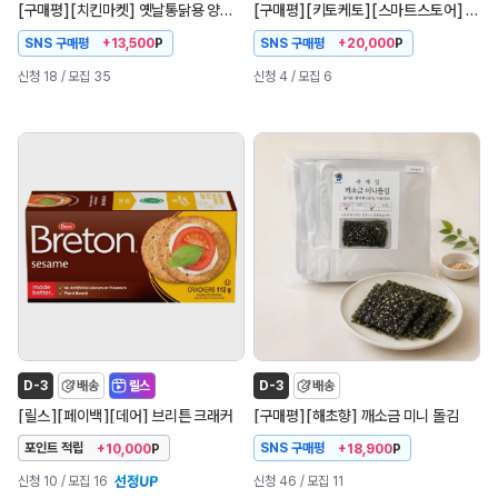
[
]
[
]
[
]
[
]
[
]
구매평
치킨마켓
옛날통닭용 양념 생닭
구매평
키토케토
스마트스토어
투투컷
SNS 구매평
SNS 구매평
+13,500
P
+20,000
P
신청 18
/ 모집 35
신청 4
/ 모집 6
D-3
배송
릴스
D-3
배송
[
]
[
]
[
]
[
]
[
]
릴스
페이백
데어
브리튼 크래커
구매평
해초향
깨소금 미니 돌김
포인트 적립
SNS 구매평
+10,000
P
+18,900
P
신청 10
/ 모집 16
신청 46
/ 모집 11