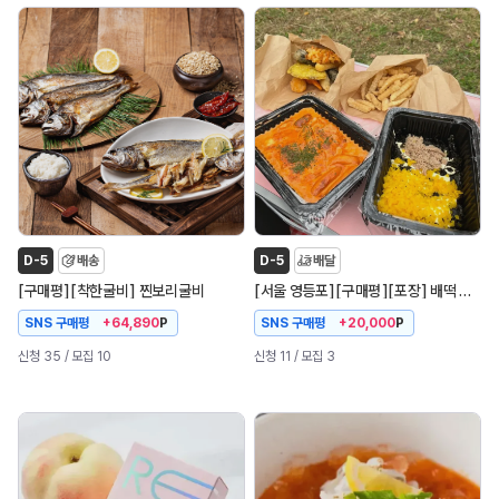
D-5
배송
D-5
배달
[
]
[
]
[
]
[
]
[
]
구매평
착한굴비
찐보리굴비
서울 영등포
구매평
포장
배떡 신길점
SNS 구매평
SNS 구매평
+64,890
P
+20,000
P
신청 35
/ 모집 10
신청 11
/ 모집 3