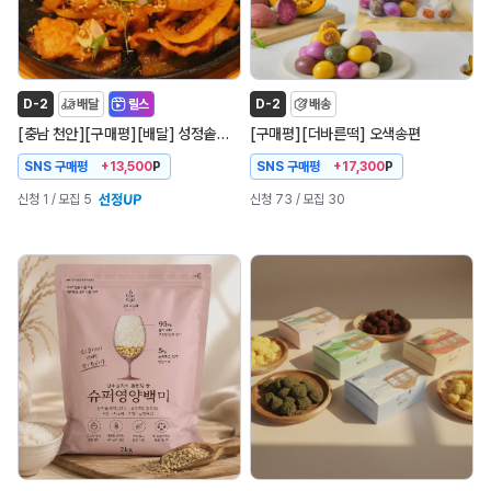
D-2
배달
릴스
D-2
배송
[
]
[
]
[
]
[
]
[
]
충남 천안
구매평
배달
성정솥뚜껑
구매평
더바른떡
오색송편
SNS 구매평
SNS 구매평
+13,500
P
+17,300
P
신청 1
/ 모집 5
신청 73
/ 모집 30