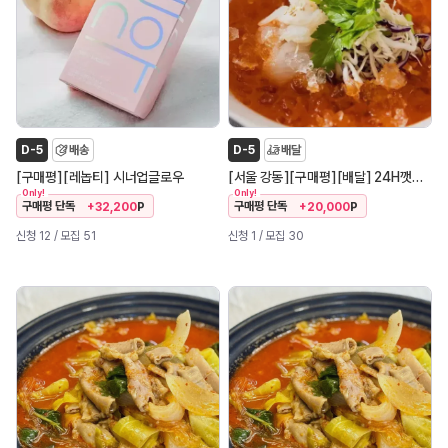
D-5
배송
D-5
배달
[
]
[
]
[
]
[
]
[
]
구매평
레놉티
시너업글로우
서울 강동
구매평
배달
24H깻잎막회물회 둔촌점
Only!
Only!
구매평 단독
구매평 단독
+32,200
P
+20,000
P
신청 12
/ 모집 51
신청 1
/ 모집 30