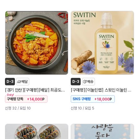
D-3
배달
D-3
배송
[
]
[
]
[
]
[
]
[
]
경기 안산
구매평
배달
최곱도리탕
구매평
이눌린랩
스윗인 이눌린 식이섬유 시럽
Only!
구매평 단독
SNS 구매평
+14,000
P
+18,000
P
신청 32
/ 모집 10
신청 10
/ 모집 5