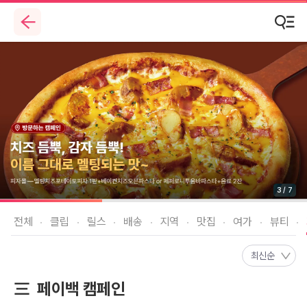
3
/
7
전체
클립
릴스
배송
지역
맛집
여가
뷰티
최신순
페이백 캠페인