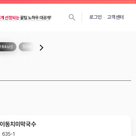
젯을 달면
선정확률
이 높아져요!
로그인
고객센터
쉽게 선정되는
꿀팁 노하우 대공개!
명동&남산
청담동
삼청동&인사동
숙대
경희대&외대
건대
성
 동이동치미막국수
635-1