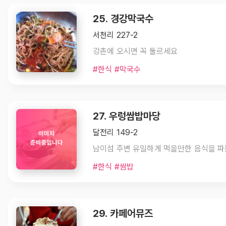
25. 경강막국수
서천리 227-2
강촌에 오시면 꼭 둘르세요
#한식 #막국수
27. 우렁쌈밥마당
달전리 149-2
남이섬 주변 유일하게 먹을만한 음식을 파
#한식 #쌈밥
29. 카페어뮤즈