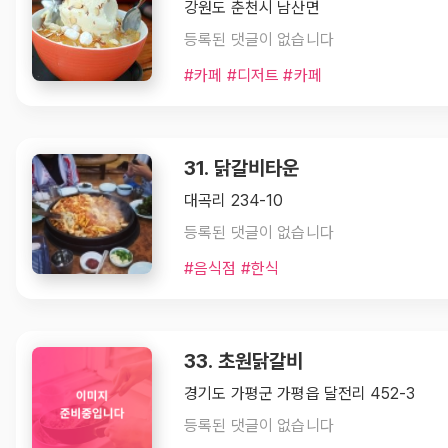
강원도 춘천시 남산면
등록된 댓글이 없습니다
#카페 #디저트 #카페
31. 닭갈비타운
대곡리 234-10
등록된 댓글이 없습니다
#음식점 #한식
33. 초원닭갈비
경기도 가평군 가평읍 달전리 452-3
등록된 댓글이 없습니다