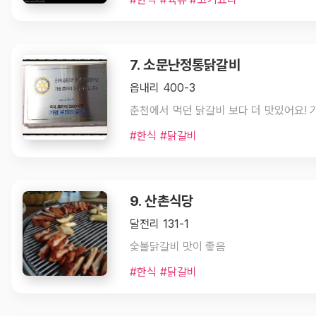
7. 소문난정통닭갈비
읍내리 400-3
#한식 #닭갈비
9. 산촌식당
달전리 131-1
숯불닭갈비 맛이 좋음
#한식 #닭갈비