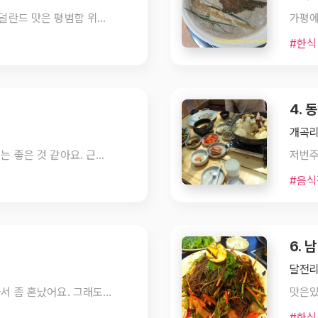
메밀 중국산, 돼지고기 수입산 캐나다or네덜란드 맛은 평범함 위생상태 엉망 서비스 불친절 원산지와 맛 대비 가격비쌈 허영만 식객에 나온 맛집이라고 찾아가서 먹어보면 큰 실망하게 됩니다 도대체 왜 맛집이라고 사람들이 찾아오는지 이해가 안됩니다.
#한식
4. 
개곡리
강 바로 옆에 위치하고 있어서 식사 분위기는 좋은 것 같아요. 근데 그거 빼고는 다 그저그렇거나 좀 별루였어요. 일단 음식은 닭볶음탕은 나쁘지 않았어요. 닯볶음탕보다는 닯조리탕?? 같이 국물이 거의 없는 형태. 맛은 괜찮았어요. 하지만 반찬은 정말 별로였어요. 만드시는 분이 솜씨도 없고 정성도 없는 것 같았어요. 그나마 가장 나아보이는 콩나물 한 젓가락 먹고는 아주 배고플 때 아니면 먹기 힘든 음식이라는 느낌을 받았네요. 써비스는 좀 퉁명스러우세요. 이 근방에서 딱히 갈 데 없으면 오긴 하겠는데 굳이 찾아가고 싶은 생각은 없네요.
#음식
6.
달전리
한우구이 정말 맛있어요. 근데 사람이 많아서 좀 혼났어요. 그래도 좋음ㅎㅎㅎ
맛은
#한식