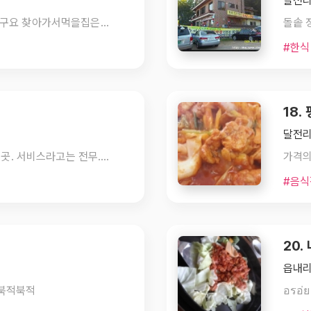
달전리
가격대비는 맛집이네요 만두전골맛나더라구요 찾아가서먹을집은아니지만 가는길에들르시면갠춘
#한식
18.
달전리 
런닝맨 나왔다는거 하나로 배짱 장사 하는 곳. 서비스라고는 전무. 주문도 늦게 받고 게다가 헷갈리고, 상차림은 몇번 재촉해야 나오고. 테이블 정리도 안돼서 손님들이 상 치우고 있음.ㅋ어이없는건 밥 볶는다니까 종업원이 할줄 모르는지 당황함.ㅎ그냥 갈게요 하고 나왔다.ㅋ 그냥 낚여서 주차 했더라도 딴데 가서 식사하세요!
가격의
#음식
20.
읍내리
라북적북적
อรอ่ย