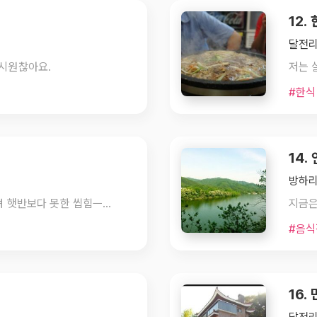
12.
달전리 
 시원찮아요.
#한식
14.
방하리
간도 좀 짜고 밥류에 쓰인 쌀은 완전 싸구려 햇반보다 못한 씹힘ㅡㅡ;;
#음식
16