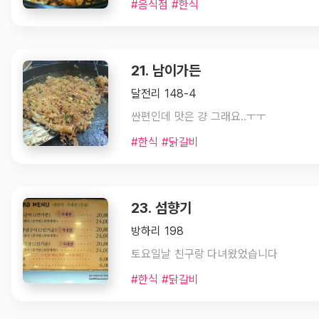
#음식점 #한식
21. 남이가든
달전리 148-4
싼편인데 맛은 걍 그래요..ㅜㅜ
#한식 #닭갈비
23. 섬향기
방하리 198
토요일날 친구랑 다녀왔었습니다
#한식 #닭갈비