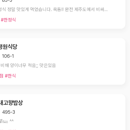
 85-5
돌솥 정식 정말 맛있게 먹었습니다. 옥돔!! 완전 제주도에서 비싸게 먹은옥돔이 착한가격으로 먹을 수 있어서 너무 좋았습니다. 여러가지 나물 반찬에 구수한 청국장... 짜지도 않아서 너무 좋았고 비운 그릇은 알아서 더갖다주시고... 너무 맛있게 배불르게 먹고 왔습니다.
 #한정식
 평원식당
106-1
비해 양이너무 적음;; 맛은있음
점 #한식
 내고향밥상
 495-3
ดีนะ ^^