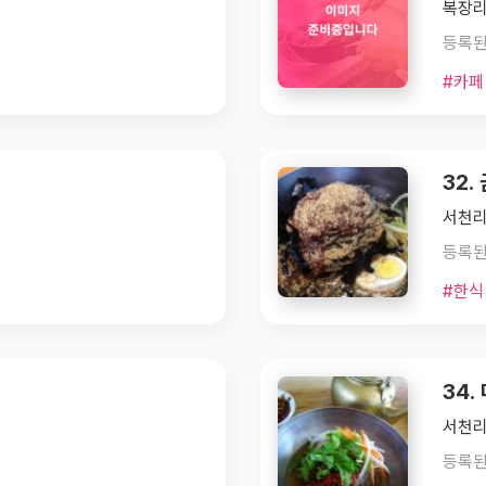
복장리
등록된
#카페
32.
서천리
등록된
#한식
34
서천리 
등록된