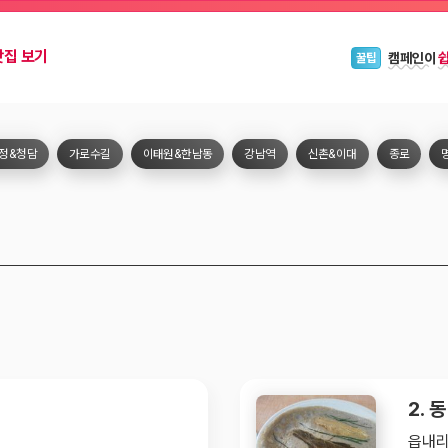
블로그 위
안내
맛집 보기
캠페인이
꿀팁
정&청담
가로수길
이태원&한남동
강남역
신촌&이대
종로
2.
읍내리 