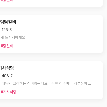
 수림닭갈비
126-3
찌개 드시지마세요
 #닭갈비
 기사식당
 408-7
한가지 메뉴만 고집하는 집이었는데요... 주인 아주머니 자부심이 대단하더라구요. 35년동안 해 왔다고...
 #기사식당