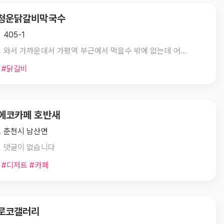
. 청운닭갈비막국수
 405-1
기차로 와서 가까운데서 가평역 부근에서 먹을수 밖에 없는데 어떨까??
 #닭갈비
 에코카페 호반새
 춘천시 남산면
 댓글이 없습니다
 #디저트 #카페
 로코갤러리