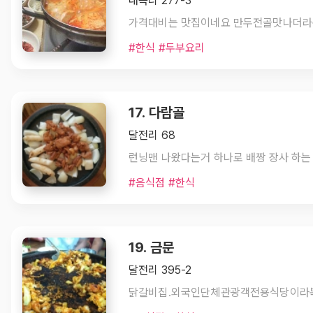
대곡리 277-3
#한식 #두부요리
17. 다람골
달전리 68
#음식점 #한식
19. 금문
달전리 395-2
닭갈비집.외국인단체관광객전용식당이