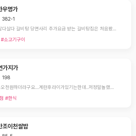
 한우명가
382-1
저는 살다살다 갈비탕 당면사리 추가요금 받는 갈비탕집은 처음봤습니다. 게다가 전에는 안 그랬는데 왜 받냐고 했더니 고객님도 그 정책을 아셔야 한다며 주구장창 설명을 하더군요. 열변을 토하며 "니들같은 손님때문에 추가받는거다"라는 늬앙스를 풍기시며! 갈비탕 한 그릇시키고 달란 것도 아니고 한우 구만원어치 시키고 추가 시킨 건데. 돈 많이 벌었나봅니다. 가평에 친절한 곳 생겼다고 좋아했는데 인제는 배째라네요. 단골이었는데, 발 길 끊었습니다. 맛이요? 맛있으면 치서해서라도 가죠~ 그런데 인제 절대 안 갑니다.
 #소고기구이
 연가지가
 198
지금은오천원하더라구요...계란후라이가있기는한데..저정말놀랬어요..정말김치밖에안들었어요..김가루라도들어있을줄알았는데..장국도없구요.정말도시락하나내줘요..목막혀요..김밥천국가서김밥한줄시켜도단무지랑장국은주시지않나요??뭐그래도크게불만은없어요..관광지가다그런거아니깐요..사이드메뉴좀시켜야해요..
점 #한식
. 만조이천쌀밥