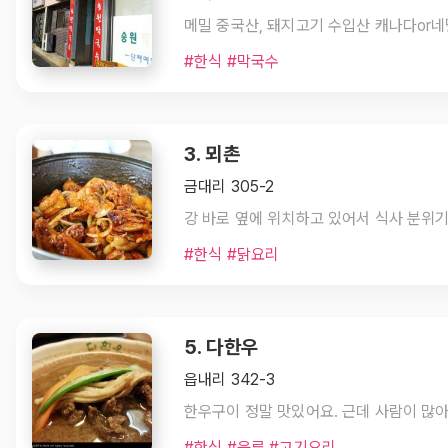
#한식 #막국수
3. 뫼촌
금대리 305-2
#한식 #닭요리
5. 다한우
읍내리 342-3
#한식 #육류 #고기요리