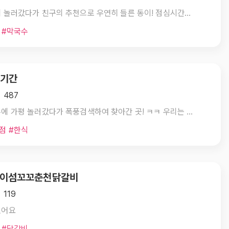
가평에 놀러갔다가 친구의 추천으로 우연히 들른 동이! 점심시간이 지났는데도 불구하고 사람이 북적여서 간신히 자리에 앉아 비빔과 불족발을 먹었는데 화장실로 가면서 부엌을 살짝 보았는데 직접 면발을 뽑고 계시더라구요, 비빔에는 동치미가 공기로 한그릇 나오는데 정말 아직까지 잊혀지지가 않아요! 원래 맛집평 안쓰는데 동치미 특유의 톡 쏘는 맛이 입안에서 계속 맴돌아 생각나게 하네요ㅜ0ㅜ 다음에 가평이나 가평 근처에만 들려도 꼭 다시 먹고 갈께요! 카운터에 계신 사모님도 무지 친절하고 배도 든든하고 불족발과 동치미의 환상적인 조합! 다음엔 꼭 물막국수도 먹고 싶네요! 완전 강추합니다 동이! 가평의 히든맛집! ♡
 #막국수
동기간
 487
저번주에 가평 놀러갔다가 폭풍검색하여 찾아간 곳! ㅋㅋ 우리는 맛도 중요하지만 자연을 느끼고 싶어서 주변환경을 많이 고려하여 선택했는데 아주 좋았다는ㅋㅋ 진짜 산속에 있을 줄은 몰랐네요ㅋㅋ 그리고 맛도 좋았어요 눈이 별 모양 될 정도는 아니었지만 전체적으로 괜찮았다는~ 백숙은 국물이 끊일 수록 진하니 좋았고 도토리묵도 적절한 간에 맛있었다는~
점 #한식
 남이섬꼬꼬춘천닭갈비
 119
있어요
 #닭갈비