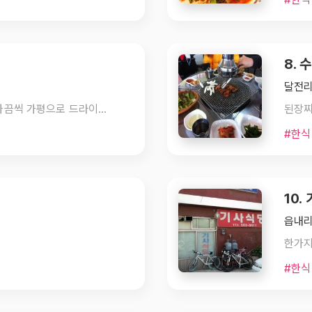
8.
달전리 
춘천에서 먹던 닭갈비 보다 더 맛있어요! 가끔씩 가평으로 드라이브 가면서 꼭 들리고 있습니다 주차장도 넓고 알바생인가 ! 직원들도 예쁘고 친절합니다
된장
#한식
10.
읍내리
#한식