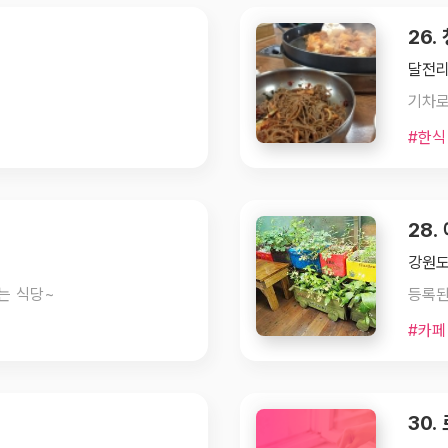
26
달전리
#한식
28.
강원도
는 식당~
등록된
#카페
30.