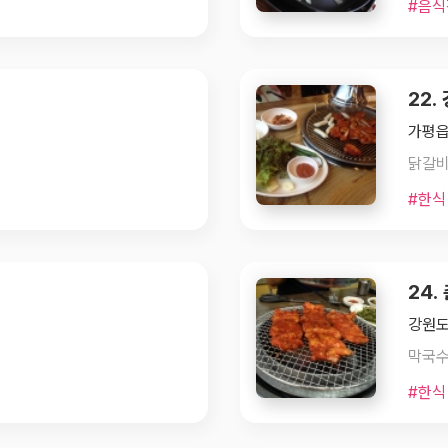
#음식
22
가평읍
#한식
24
강원도
막국수가
#한식