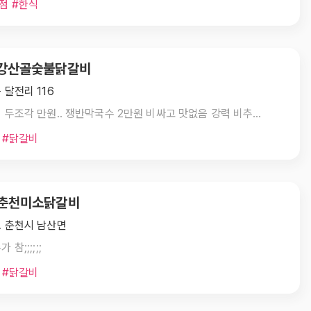
점 #한식
. 강산골숯불닭갈비
 달전리 116
닭갈비 두조각 만원.. 쟁반막국수 2만원 비싸고 맛없음 강력 비추합니다
 #닭갈비
. 춘천미소닭갈비
 춘천시 남산면
 참;;;;;;
 #닭갈비