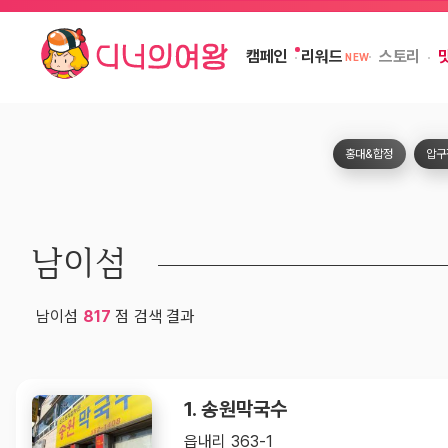
캠페인
스토리
리워드
NEW
홍대&합정
압구
남이섬
남이섬
817
점 검색 결과
1. 송원막국수
읍내리 363-1