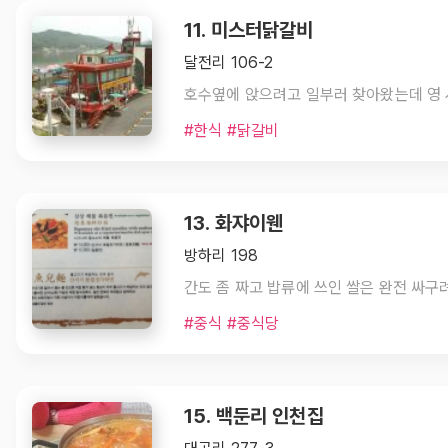
11. 미스터닭갈비
달전리 106-2
호수옆에 앉으려고 일부러 찾아왔는데 영
#한식 #닭갈비
13. 화쟈이웬
방하리 198
#중식 #중식당
15. 백둔리 인천집