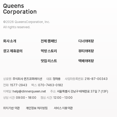
©2026 QueensCorporation, Inc.
All rights reserved.
회사 소개
전체 캠페인
디너의여왕
광고 제휴문의
먹방 스토리
뷰티의여왕
맛집 리스트
택배의여왕
상호명:
주식회사 퀸즈코퍼레이션
대표:
정하용
사업자등록번호:
216-87-00343
전화:
1577-2943
팩스:
070-7463-0182
이메일:
help@dinnerqueen.net
주소:
서울특별시 강남구 테헤란로 37길 7 (13F)
상담 시간:
09:00 - 18:00
점심 시간:
12:00 - 13:00
위치기반 약관
개인정보 처리방침
서비스 이용약관