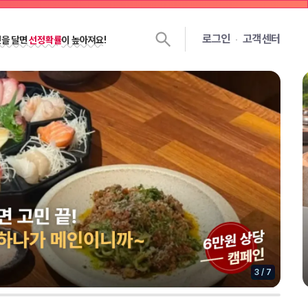
젯을 달면
선정확률
이 높아져요!
로그인
고객센터
쉽게 선정되는
꿀팁 노하우 대공개!
4
/
7