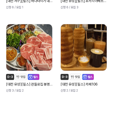
[
]
[
]
[
]
[
]
대전 서구
릴스
바나타이거 대전관저점
대전 유성
릴스
포카치아베르데 노은역 본점
신청 6
/ 모집 1
신청 6
/ 모집 3
D-3
맛집
릴스
D-3
맛집
릴스
[
]
[
]
[
]
[
]
대전 유성
릴스
관들로집 봉명점
대전 유성
릴스
카페106
신청 3
/ 모집 2
신청 2
/ 모집 2