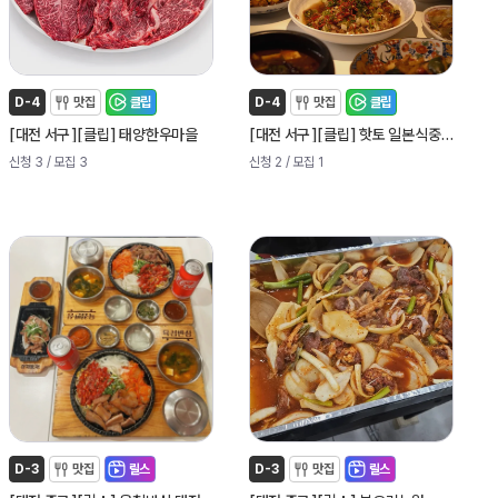
D-4
맛집
클립
D-4
맛집
클립
[
]
[
]
[
]
[
]
대전 서구
클립
태양한우마을
대전 서구
클립
핫토 일본식중화요리
신청 3
/ 모집 3
신청 2
/ 모집 1
D-3
맛집
릴스
D-3
맛집
릴스