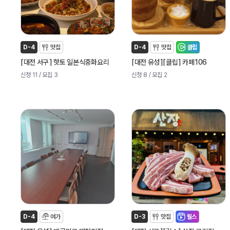
D-4
맛집
D-4
맛집
클립
[
]
[
]
[
]
대전 서구
핫토 일본식중화요리
대전 유성
클립
카페106
신청 11
/ 모집 3
신청 8
/ 모집 2
D-4
여가
D-3
맛집
릴스