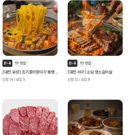
D-4
맛집
D-4
맛집
[
]
[
]
대전 유성
조기종의향미각 봉명점
대전 서구
소담 생소갈비살
신청 14
/ 모집 5
신청 12
/ 모집 8