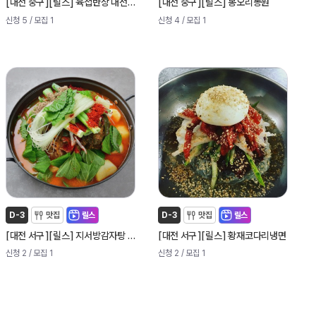
[
]
[
]
[
]
[
]
대전 중구
릴스
육첩반상 대전은행동점
대전 중구
릴스
봉오리농원
신청 5
/ 모집 1
신청 4
/ 모집 1
D-3
맛집
릴스
D-3
맛집
릴스
[
]
[
]
[
]
[
]
대전 서구
릴스
지서방감자탕 만년동본점
대전 서구
릴스
황재코다리냉면
신청 2
/ 모집 1
신청 2
/ 모집 1