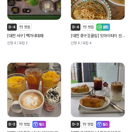
D-4
맛집
D-4
맛집
클립
[
]
[
]
[
]
대전 서구
빽가네대패
대전 중구
클립
잇마이타이 선화점
신청 4
/ 모집 2
신청 4
/ 모집 4
D-3
맛집
릴스
D-3
맛집
릴스