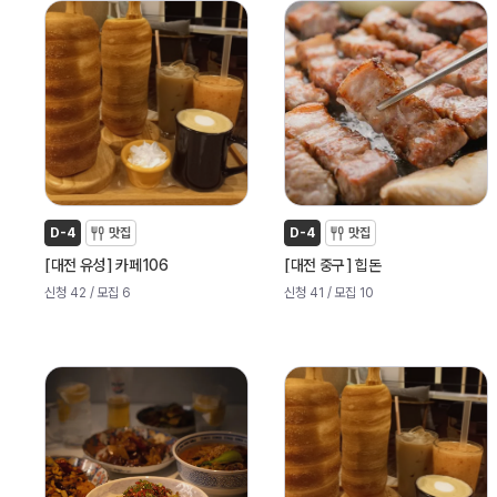
D-4
맛집
D-4
맛집
[
]
[
]
대전 유성
카페106
대전 중구
힙돈
신청 42
/ 모집 6
신청 41
/ 모집 10