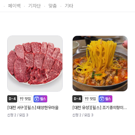
티
페이백
기자단
맞춤
기타
D-4
맛집
릴스
D-4
맛집
릴스
[
]
[
]
[
]
[
]
대전 서구
릴스
태양한우마을
대전 유성
릴스
조기종의향미각 봉명점
신청 2
/ 모집 3
신청 2
/ 모집 3