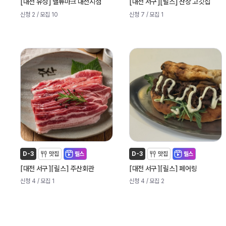
[
]
[
]
[
]
대전 유성
밸류마크 대전지점
대전 서구
릴스
산장 고깃집
신청 2
/ 모집 10
신청 7
/ 모집 1
D-3
맛집
릴스
D-3
맛집
릴스
[
]
[
]
[
]
[
]
대전 서구
릴스
주산회관
대전 서구
릴스
페어링
신청 4
/ 모집 1
신청 4
/ 모집 2