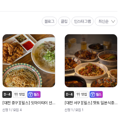
블로그
클립
인스타그램
최신순
D-4
맛집
릴스
D-4
맛집
릴스
[
]
[
]
[
]
[
]
대전 중구
릴스
잇마이타이 선화점
대전 서구
릴스
핫토 일본식중화요리
신청 1
/ 모집 4
신청 1
/ 모집 1