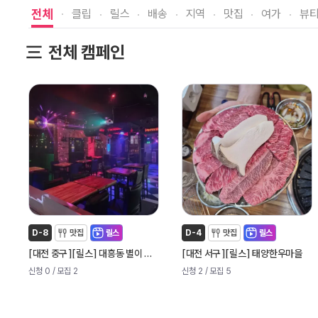
전체
클립
릴스
배송
지역
맛집
여가
뷰
전체 캠페인
D-8
맛집
릴스
D-4
맛집
릴스
[
]
[
]
[
]
[
]
대전 중구
릴스
대흥동 별이 빛나는 밤에
대전 서구
릴스
태양한우마을
신청 0
/ 모집 2
신청 2
/ 모집 5