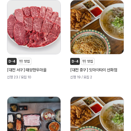
D-4
맛집
D-4
맛집
[
]
[
]
대전 서구
태양한우마을
대전 중구
잇마이타이 선화점
신청 23
/ 모집 10
신청 19
/ 모집 2