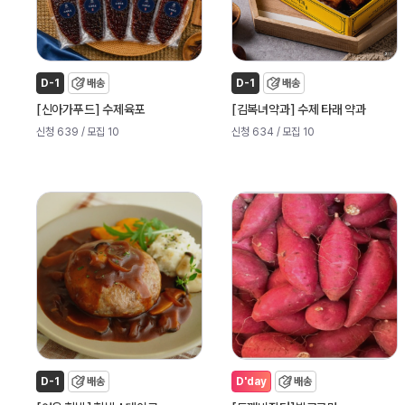
D-1
배송
D-1
배송
[
]
[
]
신아가푸드
수제육포
김복녀약과
수제 타래 약과
신청 639
/ 모집 10
신청 634
/ 모집 10
D-1
배송
D'day
배송