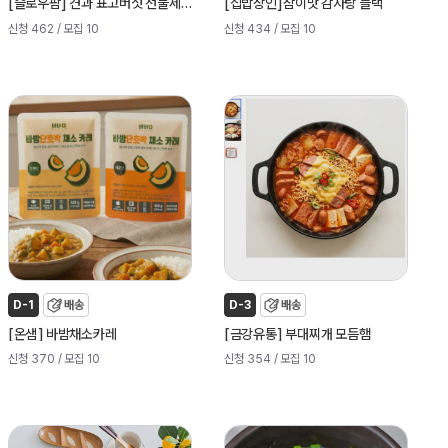
[
]
[
]
슬로우팜
견과 표고버섯 선물세트
집밥장인
참이맛 감자탕 블랙
신청 462
/ 모집 10
신청 434
/ 모집 10
D-1
배송
D-3
배송
[
]
[
]
온샘
바밤채소카레
금강유통
부대찌개 모듬햄
신청 370
/ 모집 10
신청 354
/ 모집 10