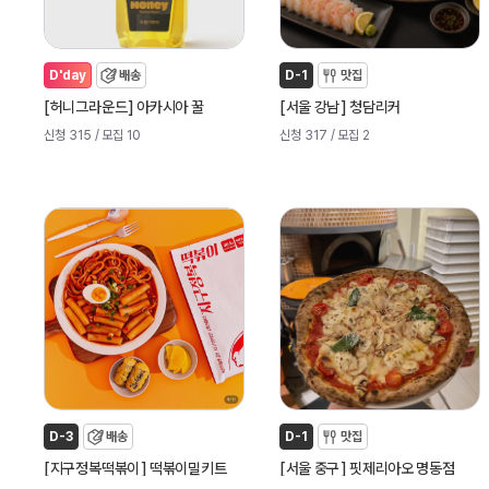
D'day
배송
D-1
맛집
[
]
[
]
허니그라운드
아카시아 꿀
서울 강남
청담리커
신청 315
/ 모집 10
신청 317
/ 모집 2
D-3
배송
D-1
맛집
[
]
[
]
지구정복떡볶이
떡볶이밀키트
서울 중구
핏제리아오 명동점