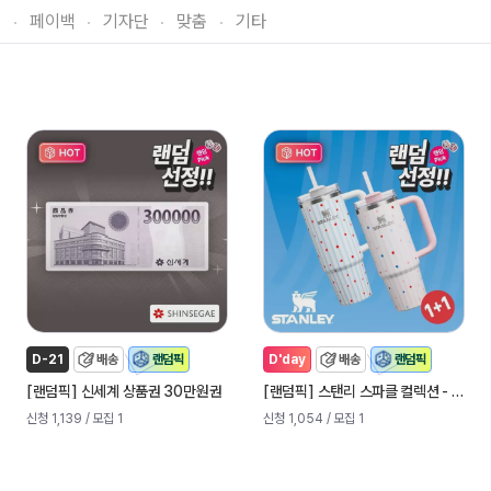
티
페이백
기자단
맞춤
기타
D-21
배송
랜덤픽
D'day
배송
랜덤픽
[
]
[
]
랜덤픽
신세계 상품권 30만원권
랜덤픽
스탠리 스파클 컬렉션 - 퀜처 H2.0 플로우 스테이트 텀블러 887ml
신청 1,139
/ 모집 1
신청 1,054
/ 모집 1