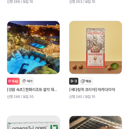
신청 266
/ 모집 10
신청 263
/ 모집 10
D'day
여가
D-3
배송
[
]
[
]
강원 속초
한화리조트 설악 워터피아
세다람쥐 코리아
마카다미아
신청 246
/ 모집 20
신청 240
/ 모집 10