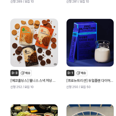
신청 289
/ 모집 10
신청 281
/ 모집 10
D-3
배송
D-1
배송
[
]
[
]
에코홀딩스
웰니스 스낵 저당 과자
프로뉴트리션
듀얼플랜 다이어트 유산균
신청 252
/ 모집 10
신청 250
/ 모집 50