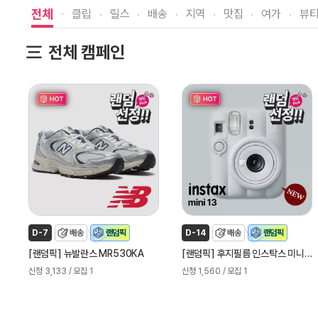
전체
클립
릴스
배송
지역
맛집
여가
뷰
전체 캠페인
D-7
배송
랜덤픽
D-14
배송
랜덤픽
[
]
[
]
랜덤픽
뉴발란스 MR530KA
랜덤픽
후지필름 인스탁스 미니 13 즉석 카메라 (신제품)
신청 3,133
/ 모집 1
신청 1,560
/ 모집 1