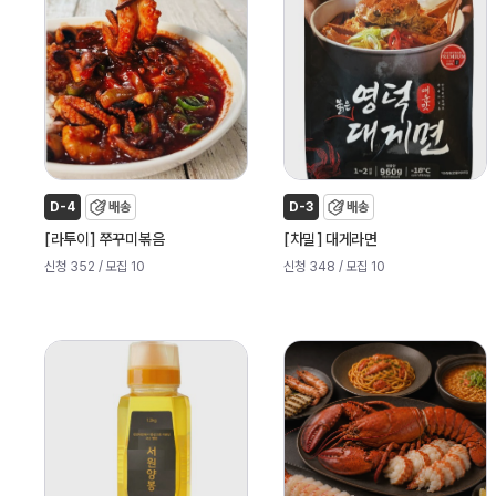
D-4
배송
D-3
배송
[
]
[
]
라투이
쭈꾸미볶음
차밀
대게라면
신청 352
/ 모집 10
신청 348
/ 모집 10