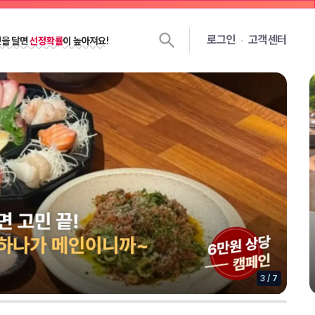
젯을 달면
선정확률
이 높아져요!
로그인
고객센터
쉽게 선정되는
꿀팁 노하우 대공개!
3
/
7