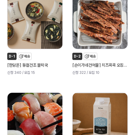
D-1
배송
D-2
배송
[
]
[
]
한담온
동결건조 블럭국
손이가네건어물
치즈콕콕 오징어 육포
신청 340
/ 모집 15
신청 322
/ 모집 10