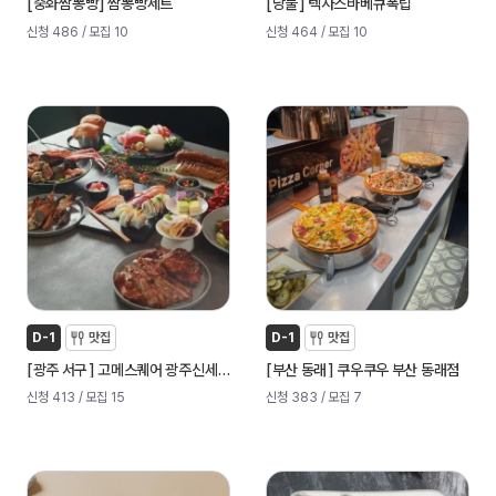
[
]
[
]
중화짬뽕빵
짬뽕빵세트
낭불
텍사스바베큐폭립
신청 486
/ 모집 10
신청 464
/ 모집 10
D-1
맛집
D-1
맛집
[
]
[
]
광주 서구
고메스퀘어 광주신세계사거리점
부산 동래
쿠우쿠우 부산 동래점
신청 413
/ 모집 15
신청 383
/ 모집 7