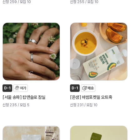
신청 259
/ 모집 10
신청 255
/ 모집 10
D-1
여가
D-1
배송
[
]
[
]
서울 송파
캄앤슬로 잠실
온샘
바밤포켓밀 오트죽
신청 235
/ 모집 5
신청 231
/ 모집 10