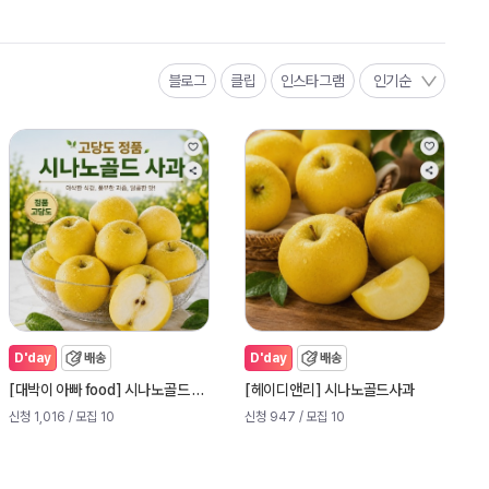
블로그
클립
인스타그램
인기순
D'day
배송
D'day
배송
[
]
[
]
대박이 아빠 food
시나노골드 사과
헤이디앤리
시나노골드사과
신청 1,016
/ 모집 10
신청 947
/ 모집 10