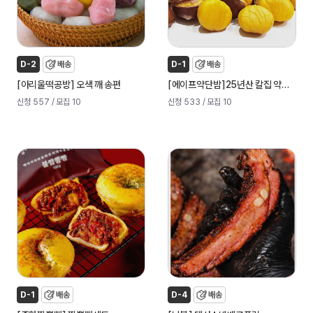
D-2
배송
D-1
배송
[
]
[
]
아리울떡공방
오색 깨 송편
에이프약단밤
25년산 칼집 약단밤
신청 557
/ 모집 10
신청 533
/ 모집 10
D-1
배송
D-4
배송