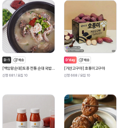
D-1
배송
D'day
배송
[
]
[
]
백암왕순대
토종 전통 순대 국밥5팩
거산고구마
호풍미고구마
신청 681
/ 모집 10
신청 668
/ 모집 10