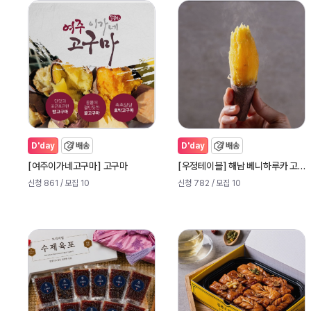
D'day
배송
D'day
배송
[
]
[
]
여주이가네고구마
고구마
우정테이블
해남 베니하루카 고구마
신청 861
/ 모집 10
신청 782
/ 모집 10