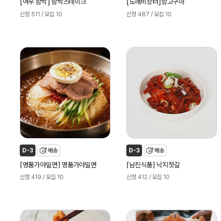
[
]
[
]
여우 함박
함박스테이크
도깨비장터
밤고구마
신청 511
/ 모집 10
신청 487
/ 모집 10
D-3
배송
D-3
배송
[
]
[
]
명품가야밀면
명품가야밀면
남진식품
낙지젓갈
신청 419
/ 모집 10
신청 412
/ 모집 10