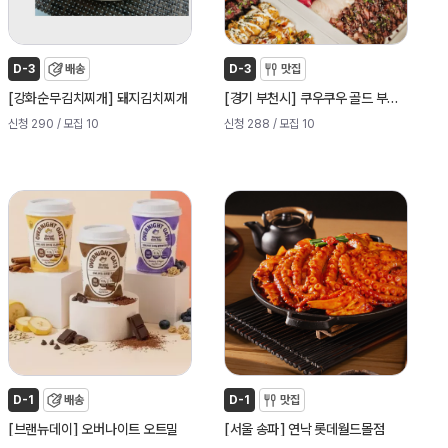
D-3
배송
D-3
맛집
[
]
[
]
강화순무김치찌개
돼지김치찌개
경기 부천시
쿠우쿠우 골드 부천점
신청 290
/ 모집 10
신청 288
/ 모집 10
D-1
배송
D-1
맛집
[
]
[
]
브랜뉴데이
오버나이트 오트밀
서울 송파
연낙 롯데월드몰점