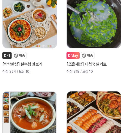
D-1
배송
D'day
배송
[
]
[
]
락락한상
실속형 맛보기
조은재첩
재첩국 밀키트
신청 324
/ 모집 10
신청 318
/ 모집 10