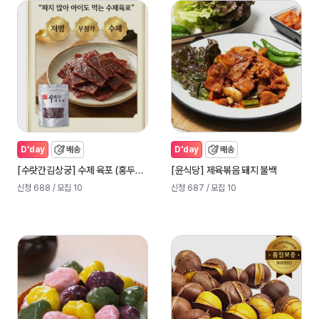
D'day
배송
D'day
배송
[
]
[
]
수랏간김상궁
수제 육포 (홍두깨살100%)
윤식당
제육볶음 돼지 불백
신청 688
/ 모집 10
신청 687
/ 모집 10