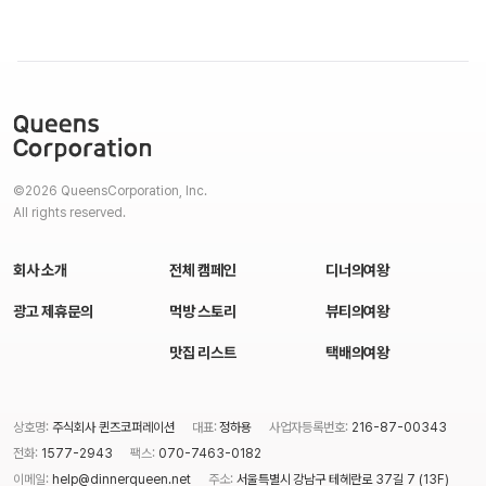
©2026 QueensCorporation, Inc.
All rights reserved.
회사 소개
전체 캠페인
디너의여왕
광고 제휴문의
먹방 스토리
뷰티의여왕
맛집 리스트
택배의여왕
상호명:
주식회사 퀸즈코퍼레이션
대표:
정하용
사업자등록번호:
216-87-00343
전화:
1577-2943
팩스:
070-7463-0182
이메일:
help@dinnerqueen.net
주소:
서울특별시 강남구 테헤란로 37길 7 (13F)