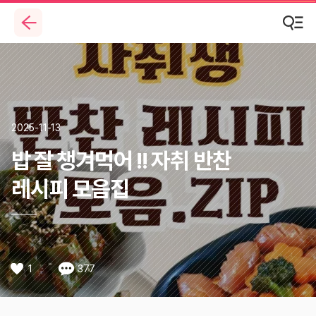
2025-11-13
밥 잘 챙겨먹어 !! 자취 반찬
레시피 모음집
1
377