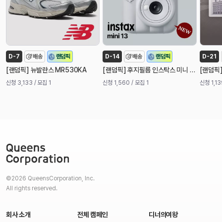
캠
페
인
D-7
배송
랜덤픽
D-14
배송
랜덤픽
D-21
[
]
[
]
[
랜덤픽
뉴발란스 MR530KA
랜덤픽
후지필름 인스탁스 미니 13 즉석 카메라 (신제품)
랜덤픽
신청 3,133
/ 모집 1
신청 1,560
/ 모집 1
신청 1,13
©2026 QueensCorporation, Inc.
All rights reserved.
회사 소개
전체 캠페인
디너의여왕