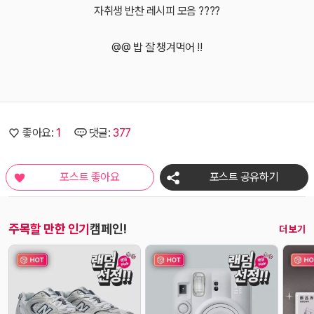
자취생 반찬 레시피 모음 ?‍??‍?
@@ 밥 잘 챙겨먹어 !!
좋아요:
1
댓글:
377
포스트 좋아요
포스트 공유하기
주목할 만한 인기
캠페인!
오
더 보기
늘
새
로
나
온