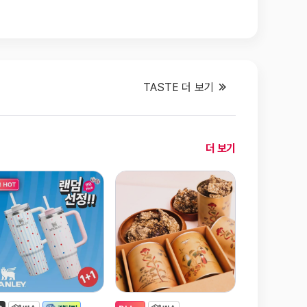
TASTE 더 보기
오
더 보기
늘
새
로
나
온
캠
페
인