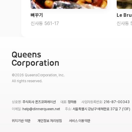
뻐꾸기
Le Br
신사동 561-17
신사동 
©2026 QueensCorporation, Inc.
All rights reserved.
상호명:
주식회사 퀸즈코퍼레이션
대표:
정하용
사업자등록번호:
216-87-00343
이메일:
help@dinnerqueen.net
주소:
서울특별시 강남구 테헤란로 37길 7 (13F)
위치기반 약관
개인정보 처리방침
서비스 이용약관