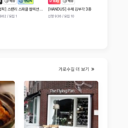
3
배송
랜덤픽
D'day
배송
D'day
배
]
[
]
[
]
덤픽
스탠리 스파클 컬렉션 - 퀜처 H2.0 플로우 스테이트 텀블러 887ml
HANDUS
수제 김부각 3종
고소한청년
하
962
/ 모집 1
신청 936
/ 모집 10
신청 898
/ 모집 1
가로수길 더 보기