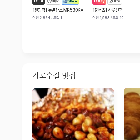
D-10
배송
랜덤픽
D'day
배송
[
]
[
]
랜덤픽
뉴발란스 MR530KA
킹너츠
하루견과
신청 2,834
/ 모집 1
신청 1,583
/ 모집 10
가로수길 맛집