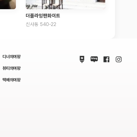
더플라잉팬화이트
신사동 540-22
디너의여왕
뷰티의여왕
택배의여왕