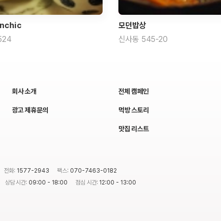
unchic
모던밥상
524
신사동 545-20
회사 소개
전체 캠페인
광고 제휴문의
먹방 스토리
맛집 리스트
전화:
1577-2943
팩스:
070-7463-0182
상담 시간:
09:00 - 18:00
점심 시간:
12:00 - 13:00