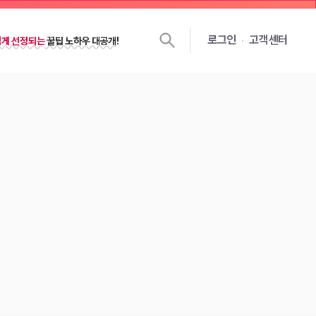
쉽게 선정되는
꿀팁 노하우 대공개!
로그인
고객센터
젯을 달면
선정확률
이 높아져요!