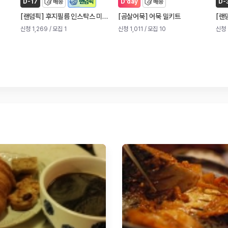
D-17
배송
랜덤픽
D'day
배송
D-
[
]
[
]
[
랜덤픽
후지필름 인스탁스 미니 13 즉석 카메라 (신제품)
곰살어묵
어묵 밀키트
랜
신청 1,269
/ 모집 1
신청 1,011
/ 모집 10
신청 