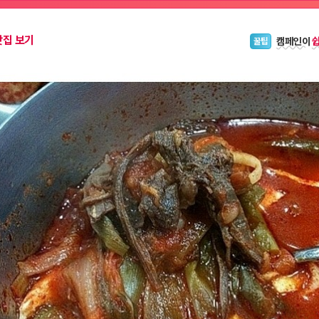
캠페인이
꿀팁
맛집 보기
블로그 위
안내