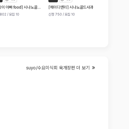
]
[
]
[
이 아빠 food
시나노골드 사과
헤이디앤리
시나노골드사과
여주이가네고
802
/ 모집 10
신청 750
/ 모집 10
신청 691
/ 모집 1
suyo/수요미식회 육개장편 더 보기