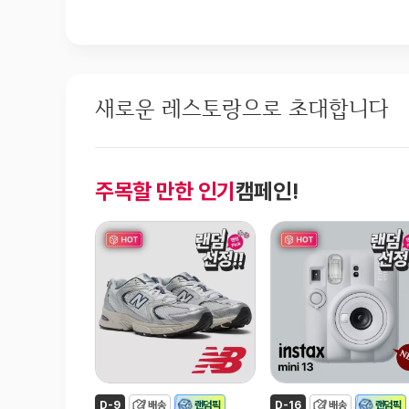
새로운 레스토랑으로 초대합니다
주목할 만한 인기
캠페인!
D-9
배송
랜덤픽
D-16
배송
랜덤픽