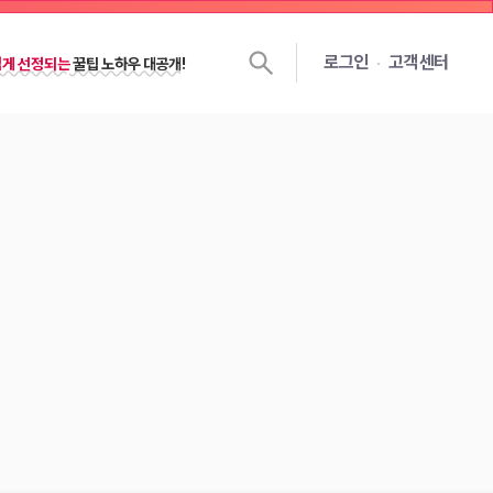
쉽게 선정되는
꿀팁 노하우 대공개!
로그인
고객센터
젯을 달면
선정확률
이 높아져요!