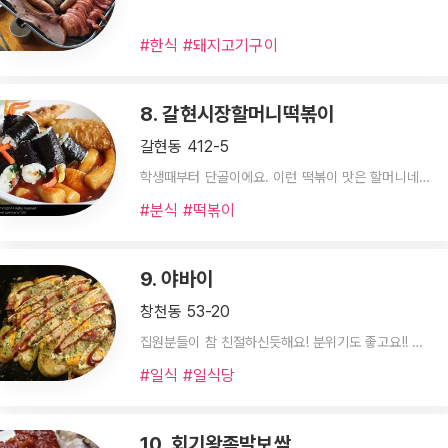
#한식 #돼지고기구이
8. 갈현시장할머니떡볶이
갈현동 412-5
학생때부터 단골이에요. 이런 떡볶이 맛은 할머니네밖에 없을듯..ㅋㅋ
#분식 #떡볶이
9. 야바이
창천동 53-20
집원분들이 참 친절하신듯해요! 분위기도 좋고요!! 가격도 맣이비싸진않았어요~
#일식 #일식당
10. 회기왕족발보쌈