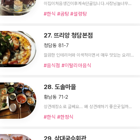
이집이처음생긴이후계속단골입니다.사장님늘너무나친절하시고,익은김치도너무맛있습니당.특히육계장강추요!와존강추!
#한식 #곰탕 #설렁탕
27. 뜨리앙 청담본점
청담동 81-7
깔끔한 인테리어와 이색적이면서 매우 맛있는 요리! 미소소스 모시조개 파스타 먹으러 자주 갑니다~
#음식점 #이탈리아음식
28. 도솔마을
황남동 71-2
상견례장소로 글쎄요... 왜 상견례하기 좋은곳일까요?
#한식 #한정식
29. 삼대국수회관