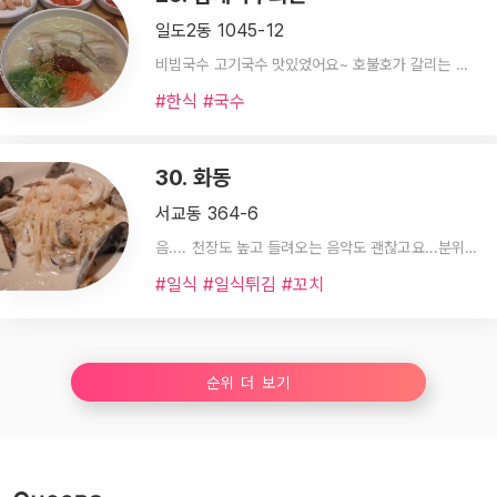
일도2동 1045-12
비빔국수 고기국수 맛있었어요~ 호불호가 갈리는 것 같은데 저는 좋았어요 ㅋㅋㅋㅋ국수 한그릇에 무슨 기대를 그렇게 하시는지 ~ 저렴한 가격에 제주도 향토음식도 맛보고 ㅋㅋ 좋았습니다^^
#한식 #국수
30. 화동
서교동 364-6
음.... 천장도 높고 들려오는 음악도 괜찮고요...분위기 좋아요...
#일식 #일식튀김 #꼬치
순위 더 보기