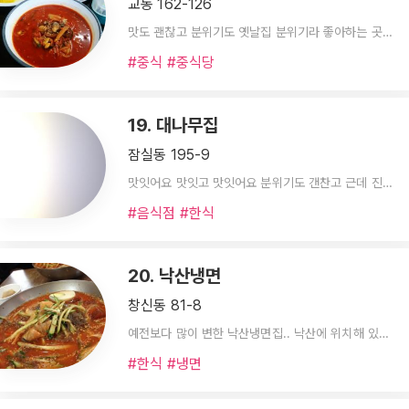
교동 162-126
맛도 괜찮고 분위기도 옛날집 분위기라 좋아하는 곳입니다.^^
#중식 #중식당
19. 대나무집
잠실동 195-9
맛잇어요 맛잇고 맛잇어요 분위기도 갠찬고 근데 진짜 맛잇어요 서비스도 좋아용 또먹고싶다 또 가서 먹으려구욘ㅋㄱㅋㅋㅋ 근데 진짜 반찬 하나 남김없이 싹싹 긁어먹구나오게 되는거같아요 ~!
#음식점 #한식
20. 낙산냉면
창신동 81-8
예전보다 많이 변한 낙산냉면집.. 낙산에 위치해 있었지만 종로구민회관근처로 이동했지요
#한식 #냉면