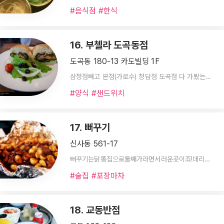
#음식점 #한식
16. 부첼라 도곡동점
도곡동 180-13 카도빌딩 1F
삼청점빼고 본점(가로수) 청담점 도곡점 다 가봤는데 집 근처라 제일 자주 가는 도곡점이 분위기면에서나 직원들면에서나 제일 좋았어요^^ 우선 가까워서 그런걸수도 있는데 전 조용한곳보다 북적이는걸 더 선호하는편이라 사람사는 곳 같아서 좋고 직원들도 친절하고 손님이 많아서 바빠도 챙겨줄 건 다 챙겨주시구요~ 가격은 샌드위치치고 좀 비싸긴 하지만 먹으면 절대 비싸지 않다고 느껴질 만큼 신선하고 맛있어요! 그외 샐러드나 스프나 커피,에이드도 다 맛있구요 ㅎㅎ 부첼라 최고~!
#양식 #샌드위치
17. 뻐꾸기
신사동 561-17
뻐꾸기는닭똥집으로둘째가라면서러운곳이죠!데리야끼소스닭똥집으로유명합니다~강남에서요런스타일닭똥집은학여울역욕쟁이할머니와쌍벽을이루는듯!!떡볶이도맛납니다 ㅎㅎ
#술집 #포장마차
18. 교동반점