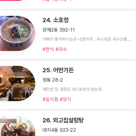
24. 소호정
양재2동 392-11
아빠가 좋아하시는곳 나쁜가격...부드러운 국수는좋아요 수육도 부들부들 맛나요
#한식 #국수
25. 어반가든
정동 28-2
예전엔 참 괜찮은 레스토랑이었는데.
#음식점 #양식
26. 외고집설렁탕
대치4동 923-22