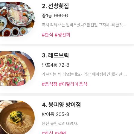
2. 선창횟집
중1동 996-6
혹시 리뷰쓰는 알바쓰셨나?불친절 그자체~비싼것만권하구!식탁을 잘 딲지않아 옷에 더러움 묻고~맛도 그닥 그정도 않하는 횟집 없을듯~직원무서워서 주문도 눈치보여...1인5만원짜리 먹었는데 이건 동네 횟집도 아니고 단체만 신경쓰고 물도 시켜야 주던데..물컹거리고 쩐내나는 따뜻한 락교?그것도 두번시켜서 겨우기다리다 먹은것~다 식고 몇번 튀긴듯한 튀김 !이런글 처음인데 넘속상해서 올려봅니다.오랫만에 신랑과 부산여행가서 맛집찾다 기분상하구 다못먹구 나왔다.이곳이 추천맛집인지 이해않간다.나도 식당 해봤지만 돈만쓰고 부산에 대한 이미지가 나빠졌다.바가지 택시까지!오 마이 갓~
#한식 #생선회
3. 레드브릭
반포4동 72-8
가본지는 꽤 되었는데요- 약간 웨이팅하긴 했지만 직원분들도 너무 친절하시고 뽀모도로스페셜도 좋았고 파스타는 이름 기억안나지만.. 맛있었어요 ㅋㅋ 서래마을 갈일이 있으면 또 들르고 싶은곳 !!!!
#음식점 #이탈리아음식
4. 봉피양 방이점
방이동 205-8
완전 불친절의 대명사.
#한식 #냉면