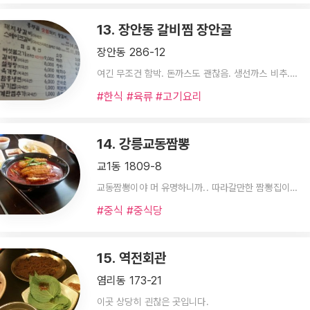
13. 장안동 갈비찜 장안골
장안동 286-12
여긴 무조건 함박. 돈까스도 괜찮음. 생선까스 비추. 설렁탕도 인기있는 듯. 김치도 맛있다. 김치는 미리 넉넉히 덜어놓을것. 중간에 김치항아리 가져감. 추천!!!
#한식 #육류 #고기요리
14. 강릉교동짬뽕
교1동 1809-8
교동짬뽕이야 머 유명하니까.. 따라갈만한 짬뽕집이 어디 그리 많진 않잖아요. 아주 추천.
#중식 #중식당
15. 역전회관
염리동 173-21
이곳 상당히 괸찮은 곳입니다.