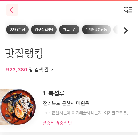
홍대&합정
압구정&청담
가로수길
이태원&한남동
강남역
맛집랭킹
922,380
점 검색 결과
1. 복성루
전라북도 군산시 미원동
ㅋㅋ 군산사는데 여기왜줄서먹는지..여기말고도 맛난디 많은디 금강하구뚝홍굴이 가쇼들
#중식 #중식당