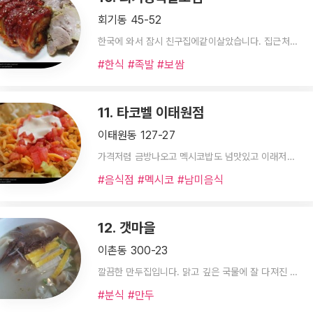
회기동 45-52
한국에 와서 잠시 친구집에같이살았습니다. 집근처에있었는데 대학가이기도하고
#한식 #족발 #보쌈
11. 타코벨 이태원점
이태원동 127-27
가격저렴 금방나오고 멕시코밥도 넘맛있고 이래저래 가격대비 만족스러워요. 패스트푸드점치고는 굿
#음식점 #멕시코 #남미음식
12. 갯마을
이촌동 300-23
깔끔한 만두집입니다. 맑고 깊은 국물에 잘 다져진 야채와 고기들이 채워진 만두가 상당히 만족스러웠습니다.
#분식 #만두