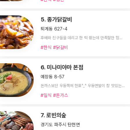
5. 종가닭갈비
퇴계동 627-4
후배와 친구들을 데리고 한 턱 쐈는데 만족할만 합니다. 가격이 그리 비싸지는 않고 맛도 좋습니다. 정말 후회 없는 시간이 될 듯 싶습니다.
#한식 #닭갈비
6. 미나미야마 본점
예장동 8-57
돈까스보단 우동쪽에 한표^_^ 우동면발이 참 맛있는 곳이에요. 수타우동집이 은근히 찾기 어려운데 여기 면발 쫄깃하면서 맛있더라구요. 돈까스는 좀 느끼해서 ㅠㅠ
#일식 #돈가스
7. 로빈의숲
경기도 파주시 탄현면