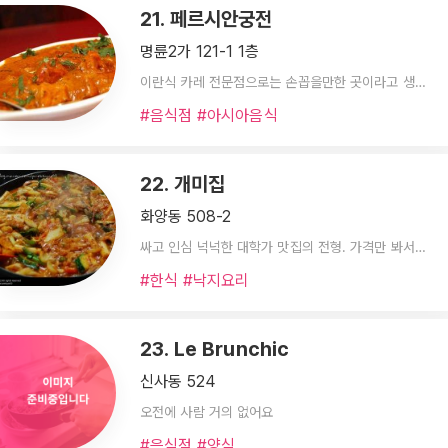
21. 페르시안궁전
명륜2가 121-1 1층
이란식 카레 전문점으로는 손꼽을만한 곳이라고 생각해요
#음식점 #아시아음식
22. 개미집
화양동 508-2
싸고 인심 넉넉한 대학가 맛집의 전형. 가격만 봐서는 낮은 가격은 아니지만 풍성한 야채덕에 3명이서 2인분먹고 볶음밥을 해먹으면 어지간한 성인남성도 배부르게 먹을 수 있을 듯. 방문한 시간이 평일 낮이라 붐비지 않아서 아주머니들 께서 직접 볶아 주시고 친절하게 응대해 주셨는데 저녁 피트타임에 가면 그랬을지는 미지수. 매운 낙지볶음을 기대한다면 비추. 하지만 고소하고 양배추의 달달함이 낙지와 불고기에 적절히 배어 오히려 담백한 낙지불고기에 가까운 맛이예요.
#한식 #낙지요리
23. Le Brunchic
신사동 524
오전에 사람 거의 없어요
#음식점 #양식