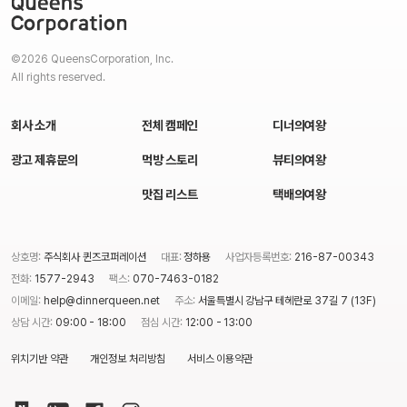
©2026 QueensCorporation, Inc.
All rights reserved.
회사 소개
전체 캠페인
디너의여왕
광고 제휴문의
먹방 스토리
뷰티의여왕
맛집 리스트
택배의여왕
상호명:
주식회사 퀸즈코퍼레이션
대표:
정하용
사업자등록번호:
216-87-00343
전화:
1577-2943
팩스:
070-7463-0182
이메일:
help@dinnerqueen.net
주소:
서울특별시 강남구 테헤란로 37길 7 (13F)
상담 시간:
09:00 - 18:00
점심 시간:
12:00 - 13:00
위치기반 약관
개인정보 처리방침
서비스 이용약관