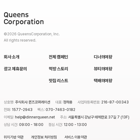
©2026 QueensCorporation, Inc.
All rights reserved.
회사 소개
전체 캠페인
디너의여왕
광고 제휴문의
먹방 스토리
뷰티의여왕
맛집 리스트
택배의여왕
상호명:
주식회사 퀸즈코퍼레이션
대표:
정하용
사업자등록번호:
216-87-00343
전화:
1577-2943
팩스:
070-7463-0182
이메일:
help@dinnerqueen.net
주소:
서울특별시 강남구 테헤란로 37길 7 (13F)
상담 시간:
09:00 - 18:00
점심 시간:
12:00 - 13:00
위치기반 약관
개인정보 처리방침
서비스 이용약관