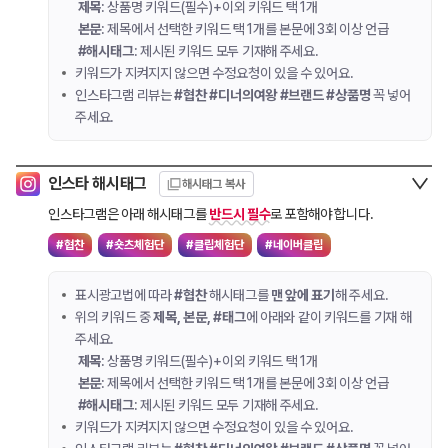
제목
: 상품명 키워드(필수)+이외 키워드 택 1개
본문
: 제목에서 선택한 키워드 택 1개를 본문에 3회 이상 언급
#해시태그
: 제시된 키워드 모두 기재해 주세요.
키워드가 지켜지지 않으면 수정요청이 있을 수 있어요.
인스타그램 리뷰는
#협찬 #디너의여왕 #브랜드 #상품명
꼭 넣어
주세요.
인스타 해시태그
해시태그 복사
인스타그램은 아래 해시태그를
반드시 필수
로 포함해야 합니다.
#협찬
#숏츠체험단
#클립체험단
#네이버클립
표시광고법에 따라
#협찬
해시태그를
맨 앞에 표기
해 주세요.
위의 키워드 중
제목, 본문, #태그
에 아래와 같이 키워드를 기재 해
주세요.
제목
: 상품명 키워드(필수)+이외 키워드 택 1개
본문
: 제목에서 선택한 키워드 택 1개를 본문에 3회 이상 언급
#해시태그
: 제시된 키워드 모두 기재해 주세요.
키워드가 지켜지지 않으면 수정요청이 있을 수 있어요.