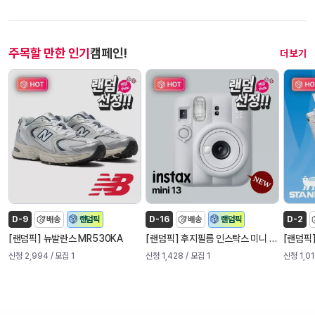
주목할 만한 인기
캠페인!
오
더 보기
늘
새
로
나
온
캠
페
인
D-9
배송
랜덤픽
D-16
배송
랜덤픽
D-2
[
]
[
]
[
랜덤픽
뉴발란스 MR530KA
랜덤픽
후지필름 인스탁스 미니 13 즉석 카메라 (신제품)
랜덤픽
신청 2,994
/ 모집 1
신청 1,428
/ 모집 1
신청 1,0