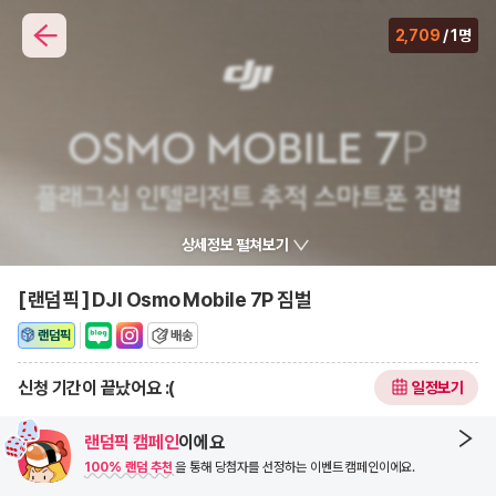
2,709
/ 1명
상세정보 펼쳐보기
[
]
랜덤픽
DJI Osmo Mobile 7P 짐벌
랜덤픽
배송
신청 기간이 끝났어요 :(
랜덤픽 캠페인
이에요
100% 랜덤 추천
을 통해 당첨자를 선정하는 이벤트 캠페인이에요.