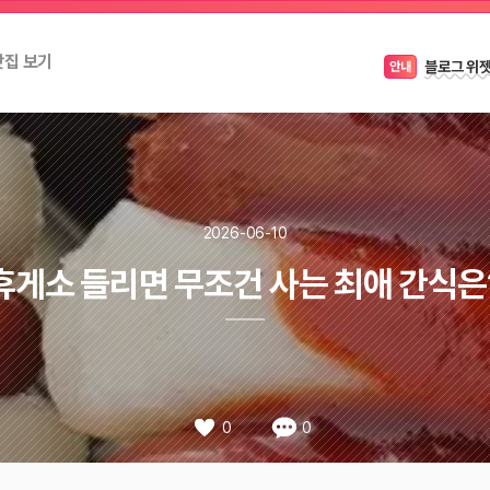
캠페인이
꿀팁
맛집 보기
블로그 위
안내
2026-06-10
휴게소 들리면 무조건 사는 최애 간식은
0
0