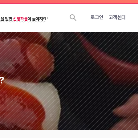
쉽게 선정되는
꿀팁 노하우 대공개!
로그인
고객센터
젯을 달면
선정확률
이 높아져요!
?