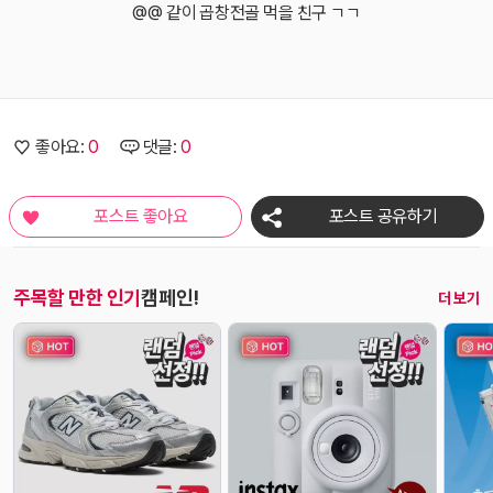
@@ 같이 곱창전골 먹을 친구 ㄱㄱ
좋아요:
0
댓글:
0
포스트 좋아요
포스트 공유하기
주목할 만한 인기
캠페인!
오
더 보기
늘
새
로
나
온
캠
페
인