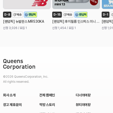
D-8
배송
랜덤픽
D-15
배송
랜덤픽
D-1
[
]
[
]
[
랜덤픽
뉴발란스 MR530KA
랜덤픽
후지필름 인스탁스 미니 13 즉석 카메라 (신제품)
랜덤픽
신청 3,026
/ 모집 1
신청 1,454
/ 모집 1
신청 1,0
©2026 QueensCorporation, Inc.
All rights reserved.
회사 소개
전체 캠페인
디너의여왕
광고 제휴문의
먹방 스토리
뷰티의여왕