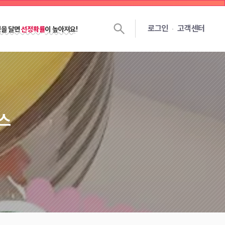
쉽게 선정되는
꿀팁 노하우 대공개!
로그인
고객센터
젯을 달면
선정확률
이 높아져요!
스