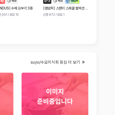
day
배송
D-3
배송
랜덤픽
D'day
배
]
[
]
[
]
NDUS
수제 김부각 3종
랜덤픽
스탠리 스파클 컬렉션 - 퀜처 H2.0 플로우 스테이트 텀블러 887ml
고소한청년
하
1,001
/ 모집 10
신청 972
/ 모집 1
신청 950
/ 모집 1
suyo/수요미식회 등심 더 보기