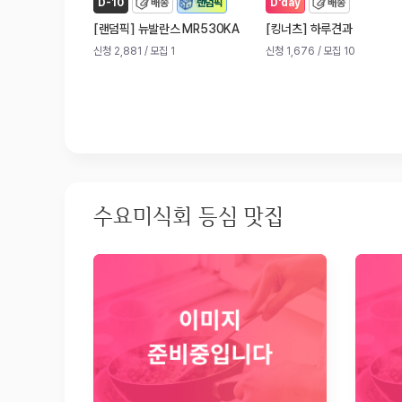
D-10
배송
랜덤픽
D'day
배송
[
]
[
]
랜덤픽
뉴발란스 MR530KA
킹너츠
하루견과
신청 2,881
/ 모집 1
신청 1,676
/ 모집 10
수요미식회 등심 맛집