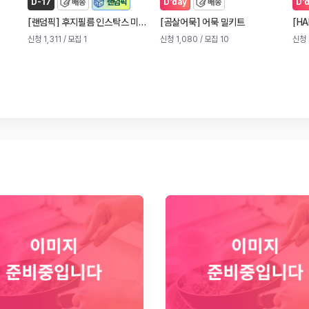
D-17
배송
랜덤픽
D'day
배송
D'
[
]
[
]
[
랜덤픽
후지필름 인스탁스 미니 13 즉석 카메라 (신제품)
곰살어묵
어묵 밀키트
HA
신청 1,311
/ 모집 1
신청 1,080
/ 모집 10
신청 