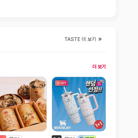
TASTE 더 보기
오
더 보기
늘
새
로
나
온
캠
페
인