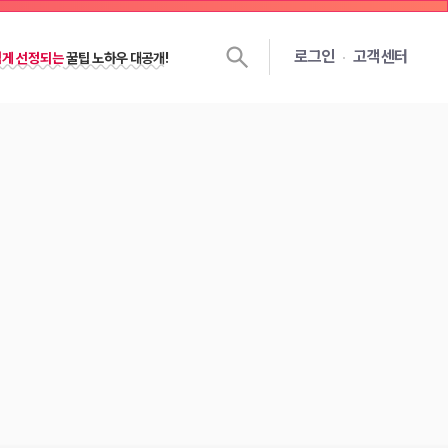
쉽게 선정되는
꿀팁 노하우 대공개!
로그인
고객센터
젯을 달면
선정확률
이 높아져요!