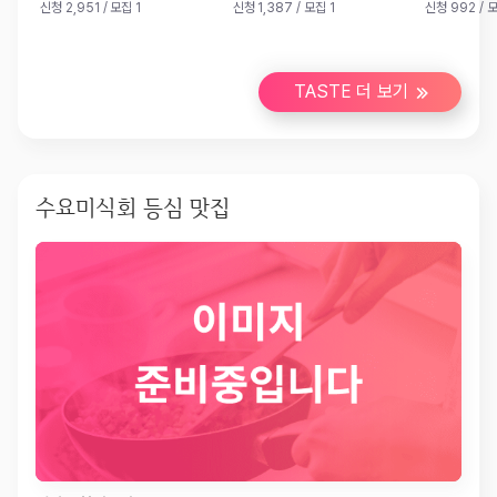
신청 2,951
/ 모집 1
신청 1,387
/ 모집 1
신청 992
/ 모
TASTE 더 보기
수요미식회 등심 맛집