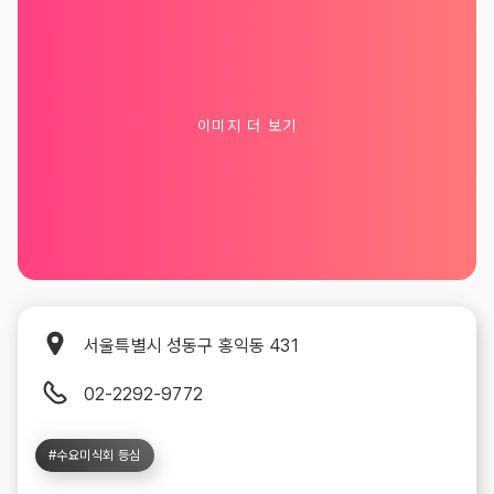
이미지 더 보기
맛
서울특별시 성동구 홍익동 431
집
맛
주
02-2292-9772
집
소
전
#수요미식회 등심
화
번