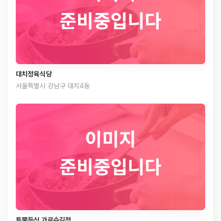
대치정육식당
서울특별시 강남구 대치4동
투뿔등심 가로수길점