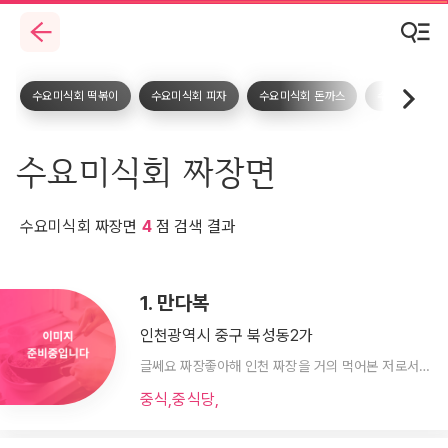
수요미식회 떡볶이
수요미식회 피자
수요미식회 돈까스
수요미식회 등
수요미식회 짜장면
수요미식회 짜장면
4
점 검색 결과
1. 만다복
인천광역시 중구 북성동2가
글쎄요 짜장좋아해 인천 짜장을 거의 먹어본 저로서 갠적
중식,중식당,