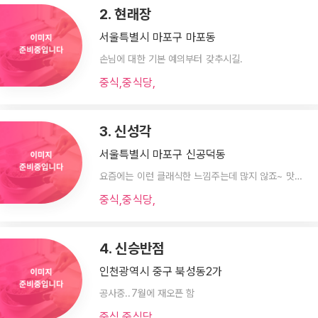
2. 현래장
서울특별시 마포구 마포동
손님에 대한 기본 예의부터 갖추시길.
중식,중식당,
3. 신성각
서울특별시 마포구 신공덕동
요즘에는 이런 클래식한 느낌주는데 많지 않죠~ 맛을 떠나서 일단 MSG덩어리 보다는 그래도 훨 나을 듯!
중식,중식당,
4. 신승반점
인천광역시 중구 북성동2가
공사중..7월에 재오픈 함
중식,중식당,