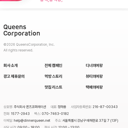
©2026 QueensCorporation, Inc.
All rights reserved.
회사 소개
전체 캠페인
디너의여왕
광고 제휴문의
먹방 스토리
뷰티의여왕
맛집 리스트
택배의여왕
상호명:
주식회사 퀸즈코퍼레이션
대표:
정하용
사업자등록번호:
216-87-00343
전화:
1577-2943
팩스:
070-7463-0182
이메일:
help@dinnerqueen.net
주소:
서울특별시 강남구 테헤란로 37길 7 (13F)
상담 시간:
09:00 - 18:00
점심 시간:
12:00 - 13:00