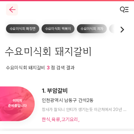
수요미식회 짜장면
수요미식회 떡볶이
수요미식회 피자
수요미식회 돈
수요미식회 돼지갈비
수요미식회 돼지갈비
3
점 검색 결과
1. 부암갈비
인천광역시 남동구 간석2동
장사가 잘되니 안티가 생기는듯 이근처에서 20년 넘게 살았는데 아버지는 오픈때부터 아신단골인데 방솔타시전에도 줄 20분은 섰어요 줄 안서고 먹으려고 일부러 일찍갈정도였어요 맛이나 서비스야 개인차지만 없는이야기는 안만들었으면해요 - 옛날만큼 자주는
한식,육류,고기요리,