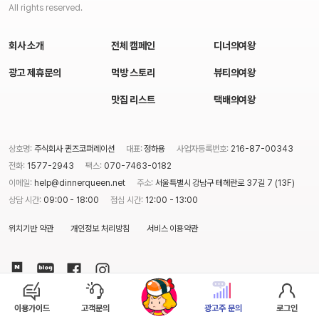
All rights reserved.
회사 소개
전체 캠페인
디너의여왕
광고 제휴문의
먹방 스토리
뷰티의여왕
맛집 리스트
택배의여왕
상호명:
주식회사 퀸즈코퍼레이션
대표:
정하용
사업자등록번호:
216-87-00343
전화:
1577-2943
팩스:
070-7463-0182
이메일:
help@dinnerqueen.net
주소:
서울특별시 강남구 테헤란로 37길 7 (13F)
상담 시간:
09:00 - 18:00
점심 시간:
12:00 - 13:00
위치기반 약관
개인정보 처리방침
서비스 이용약관
이용가이드
고객문의
광고주 문의
로그인