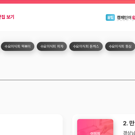
블로그 위
안내
맛집 보기
캠페인이
꿀팁
수요미식회 떡볶이
수요미식회 피자
수요미식회 돈까스
수요미식회 등심
2. 
경상남