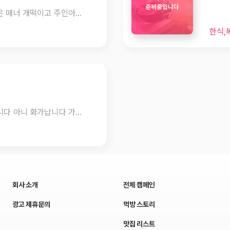
맛은 개떡이고 위생상태 엉망이고 종업원은 매너 개떡이고 주인아줌마는 밖에 손님 기다린다고 다먹어가는 우리에게 눈치주고~누가 천화원 맛있다고 올린건지 글올린 블로거들아~돈 안받았으면 너희입은 개만도 못한입이다!~편의점가서 짬뽕라면 사먹는게 더 나았을듯!~
한식,
이런집이 맛집으로 선정된 이유가 궁금합니다 아니 화가납니다 가격은 비싸고(30,000원/인)
회사 소개
전체 캠페인
광고 제휴문의
먹방 스토리
맛집 리스트