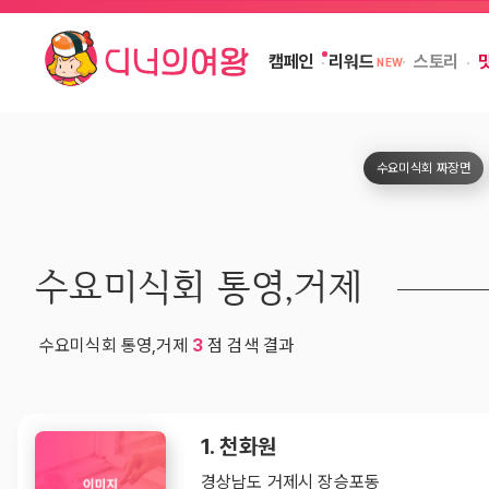
캠페인
스토리
리워드
NEW
수요미식회 짜장면
수요미식회 통영,거제
수요미식회 통영,거제
3
점 검색 결과
1. 천화원
경상남도 거제시 장승포동