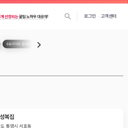
젯을 달면
선정확률
이 높아져요!
로그인
고객센터
쉽게 선정되는
꿀팁 노하우 대공개!
수요미식회 칼국수
수요미식회 치킨
수요미식회 김치찌개
수요미식회 만
만성복집
도 통영시 서호동