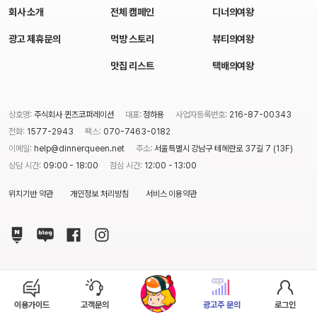
회사 소개
전체 캠페인
디너의여왕
광고 제휴문의
먹방 스토리
뷰티의여왕
맛집 리스트
택배의여왕
상호명:
주식회사 퀸즈코퍼레이션
대표:
정하용
사업자등록번호:
216-87-00343
전화:
1577-2943
팩스:
070-7463-0182
이메일:
help@dinnerqueen.net
주소:
서울특별시 강남구 테헤란로 37길 7 (13F)
상담 시간:
09:00 - 18:00
점심 시간:
12:00 - 13:00
위치기반 약관
개인정보 처리방침
서비스 이용약관
이용가이드
고객문의
광고주 문의
로그인